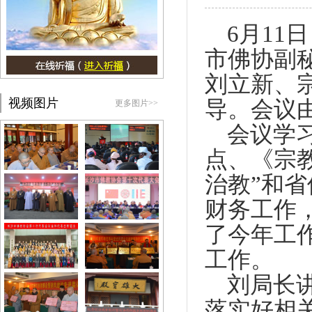
6月11
市佛协副
刘立新、
视频图片
导。会议
更多图片>>
会议学
点、《宗
治教”和省
财务工作
了
今年工
工作。
刘局长
落实好相