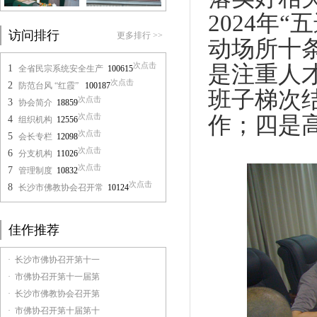
2024年
访问排行
更多排行 >>
动场所十
次点击
是注重人
1
全省民宗系统安全生产
100615
次点击
2
防范台风 “红霞”
100187
班子梯次
次点击
3
协会简介
18859
次点击
作；四是
4
组织机构
12556
次点击
5
会长专栏
12098
次点击
6
分支机构
11026
次点击
7
管理制度
10832
次点击
8
长沙市佛教协会召开常
10124
佳作推荐
· 长沙市佛协召开第十一
· 市佛协召开第十一届第
· 长沙市佛教协会召开第
· 市佛协召开第十届第十