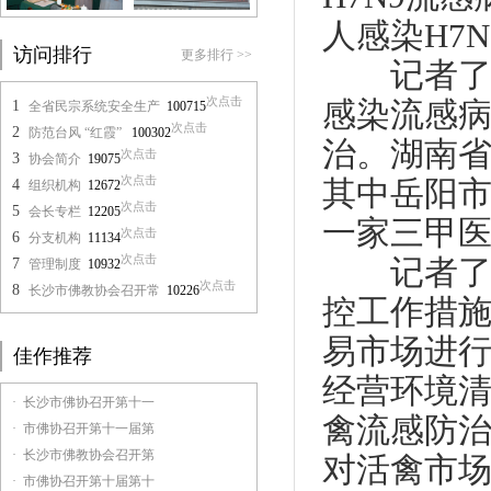
人感染H7
访问排行
更多排行 >>
记者了解
次点击
感染流感
1
全省民宗系统安全生产
100715
次点击
2
防范台风 “红霞”
100302
治。湖南省
次点击
3
协会简介
19075
次点击
其中岳阳
4
组织机构
12672
次点击
5
会长专栏
12205
一家三甲
次点击
6
分支机构
11134
次点击
记者了解
7
管理制度
10932
次点击
8
长沙市佛教协会召开常
10226
控工作措
易市场进
佳作推荐
经营环境清
· 长沙市佛协召开第十一
禽流感防
· 市佛协召开第十一届第
· 长沙市佛教协会召开第
对活禽市
· 市佛协召开第十届第十