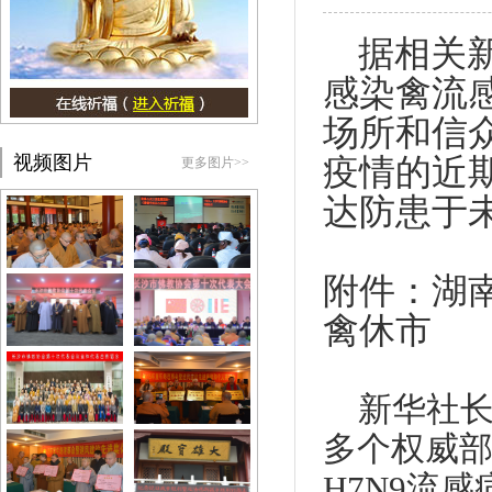
据相关新
感染禽流
场所和信
视频图片
疫情的近
更多图片>>
达防患于
附件
：
湖
禽休市
新华社长
多个权威部
H7N9流