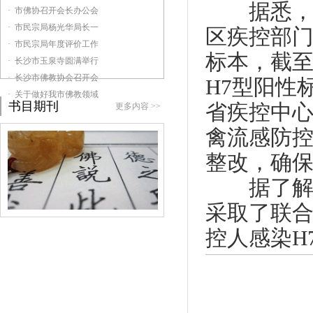
据悉，自2
· 市佛协召开会长办公会
· 市民宗局杨光华局长一
区疾控部门
· 市民宗局年度评价工作
标本，截至
· 长沙市玉泉寺圆满举行
· 长沙市佛教协会召开会
H7型阳性
· 关于做好我市佛教领域
书目期刊
省疾控中心
更多内容 >>
禽流感防
整改，确
据了解，
采取了联
控人感染H