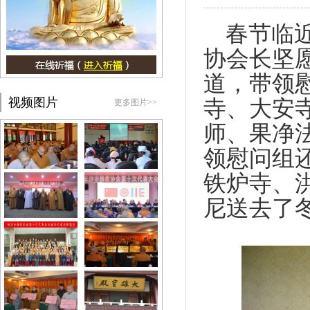
春节临近
协会长坚
道，带领
视频图片
寺、大安
更多图片>>
师、果净
领慰问组
铁炉寺、
尼送去了