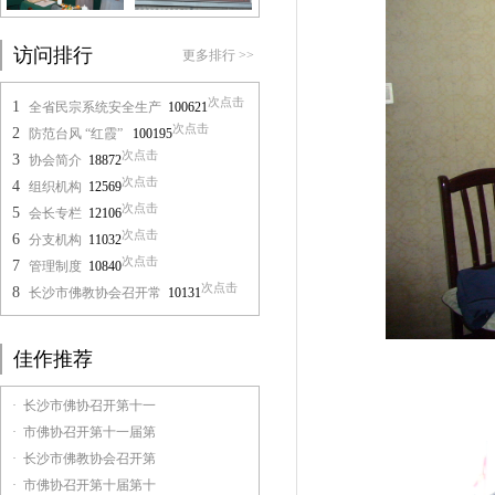
访问排行
更多排行 >>
次点击
1
全省民宗系统安全生产
100621
次点击
2
防范台风 “红霞”
100195
次点击
3
协会简介
18872
次点击
4
组织机构
12569
次点击
5
会长专栏
12106
次点击
6
分支机构
11032
次点击
7
管理制度
10840
次点击
8
长沙市佛教协会召开常
10131
佳作推荐
· 长沙市佛协召开第十一
· 市佛协召开第十一届第
· 长沙市佛教协会召开第
· 市佛协召开第十届第十